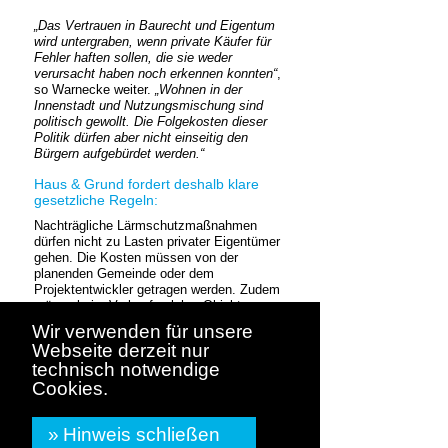
„Das Vertrauen in Baurecht und Eigentum
wird untergraben, wenn private Käufer für
Fehler haften sollen, die sie weder
verursacht haben noch erkennen konnten“
,
so Warnecke weiter.
„Wohnen in der
Innenstadt und Nutzungsmischung sind
politisch gewollt. Die Folgekosten dieser
Politik dürfen aber nicht einseitig den
Bürgern aufgebürdet werden.“
Haus & Grund fordert deshalb klare
gesetzliche Regeln:
Nachträgliche Lärmschutzmaßnahmen
dürfen nicht zu Lasten privater Eigentümer
gehen. Die Kosten müssen von der
planenden Gemeinde oder dem
Projektentwickler getragen werden. Zudem
müsse beim Verkauf solcher Objekte
transparent über mögliche Risiken nach §
Wir verwenden für unsere
216a BauGB informiert werden.
Webseite derzeit nur
technisch notwendige
Cookies.
» Zu den Pressemitteilungen
Hinweis schließen