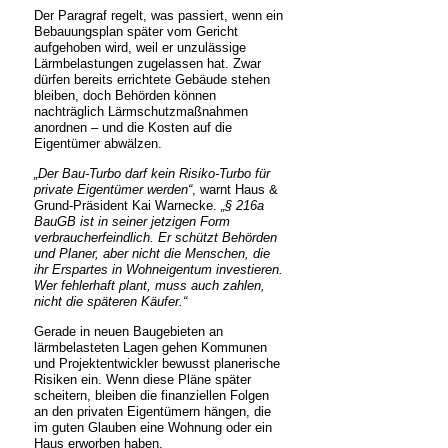
Der Paragraf regelt, was passiert, wenn ein
Bebauungsplan später vom Gericht
aufgehoben wird, weil er unzulässige
Lärmbelastungen zugelassen hat. Zwar
dürfen bereits errichtete Gebäude stehen
bleiben, doch Behörden können
nachträglich Lärmschutzmaßnahmen
anordnen – und die Kosten auf die
Eigentümer abwälzen.
„Der Bau-Turbo darf kein Risiko-Turbo für
private Eigentümer werden“
, warnt Haus &
Grund-Präsident Kai Warnecke.
„§ 216a
BauGB ist in seiner jetzigen Form
verbraucherfeindlich. Er schützt Behörden
und Planer, aber nicht die Menschen, die
ihr Erspartes in Wohneigentum investieren.
Wer fehlerhaft plant, muss auch zahlen,
nicht die späteren Käufer.“
Gerade in neuen Baugebieten an
lärmbelasteten Lagen gehen Kommunen
und Projektentwickler bewusst planerische
Risiken ein. Wenn diese Pläne später
scheitern, bleiben die finanziellen Folgen
an den privaten Eigentümern hängen, die
im guten Glauben eine Wohnung oder ein
Haus erworben haben.